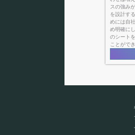
スの強み
を設計する
めには自社
め明確に
のシートを
ことがで