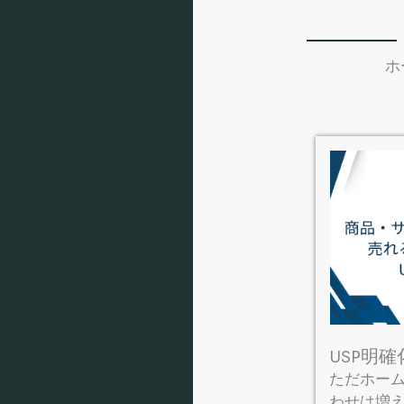
ホ
USP明
ただホー
わせは増