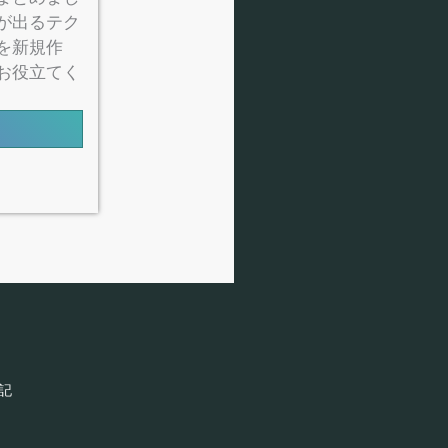
が出るテク
を新規作
お役立てく
​