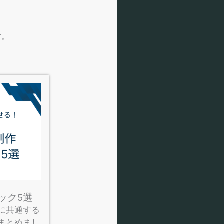
す。
ック5選
に共通する
まとめまし