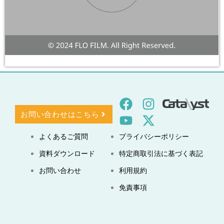
F
Y
I
X
a
o
n
-
お問い合わせはこちら
c
u
s
t
よくあるご質問
プライバシーポリシー
e
t
t
w
b
u
a
i
資料ダウンロード
特定商取引法に基づく表記​
o
b
g
t
お問い合わせ
利用規約​
o
e
r
t
免責事項​
k
a
e
m
r