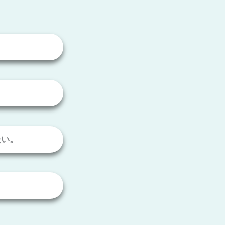
。
たい。