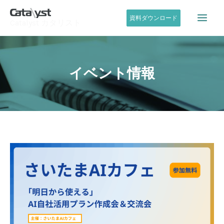
内
容
資料ダウンロード
Catalyst カタリスト
を
ス
キ
ッ
イベント情報
プ