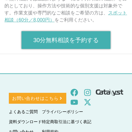
的としており、操作方法や技術的な個別支援は対象外で
す。作業支援や専門的なご相談をご希望の方は、
スポット
相談（60分／8,000円）
をご利用ください。
30分無料相談を予約する
F
Y
I
X
a
o
n
-
お問い合わせはこちら
c
u
s
t
よくあるご質問
プライバシーポリシー
e
t
t
w
b
u
a
i
資料ダウンロード
特定商取引法に基づく表記​
o
b
g
t
お問い合わせ
利用規約​