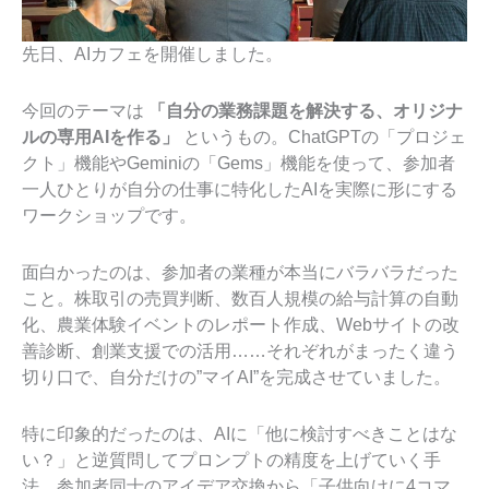
先日、AIカフェを開催しました。
今回のテーマは
「自分の業務課題を解決する、オリジナ
ルの専用AIを作る」
というもの。ChatGPTの「プロジェ
クト」機能やGeminiの「Gems」機能を使って、参加者
一人ひとりが自分の仕事に特化したAIを実際に形にする
ワークショップです。
面白かったのは、参加者の業種が本当にバラバラだった
こと。株取引の売買判断、数百人規模の給与計算の自動
化、農業体験イベントのレポート作成、Webサイトの改
善診断、創業支援での活用……それぞれがまったく違う
切り口で、自分だけの”マイAI”を完成させていました。
特に印象的だったのは、AIに「他に検討すべきことはな
い？」と逆質問してプロンプトの精度を上げていく手
法。参加者同士のアイデア交換から「子供向けに4コマ