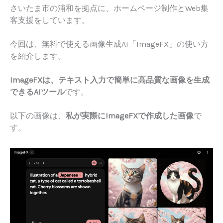
さいたま市の浦和を拠点に、ホームページ制作とWeb集
客支援をしています。
今回は、無料で使える画像生成AI「ImageFX」の使い方
を紹介します。
ImageFXは、テキスト入力で簡単に高品質な画像を生成
できるAIツール
です。
以下の画像は、
私が実際にImageFXで作成した画像
で
す。