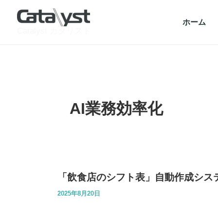
内
容
ホーム
を
Catalyst カタリスト
ス
キ
ッ
プ
AI業務効率化
「飲食店のシフト表」自動作成シス
2025年8月20日